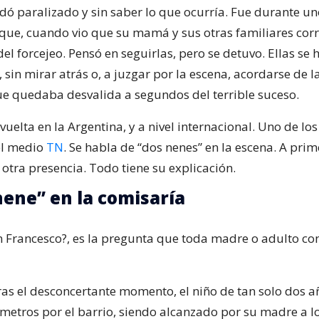
edó paralizado y sin saber lo que ocurría. Fue durante u
ue, cuando vio que su mamá y sus otras familiares corr
el forcejeo. Pensó en seguirlas, pero se detuvo. Ellas se 
í, sin mirar atrás o, a juzgar por la escena, acordarse de
ue quedaba desvalida a segundos del terrible suceso.
 vuelta en la Argentina, y a nivel internacional. Uno de los
el medio
TN
. Se habla de “dos nenes” en la escena. A prim
 otra presencia. Todo tiene su explicación.
 nene” en la comisaría
 Francesco?, es la pregunta que toda madre o adulto co
ras el desconcertante momento, el niño de tan solo dos 
metros por el barrio, siendo alcanzado por su madre a l