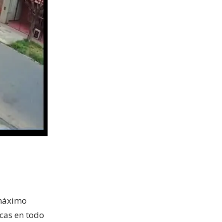
 máximo
icas en todo