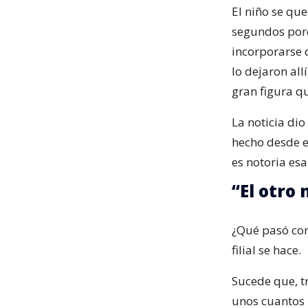
El niño se qu
segundos porq
incorporarse d
lo dejaron all
gran figura q
La noticia dio
hecho desde 
es notoria esa
“El otro
¿Qué pasó con
filial se hace.
Sucede que, t
unos cuantos 