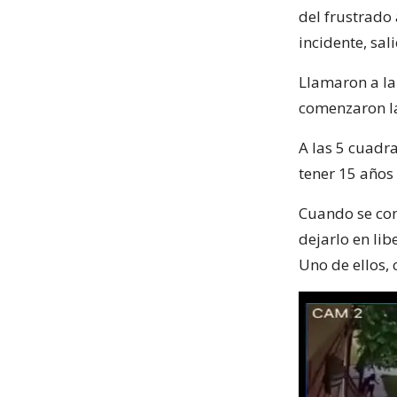
del frustrado 
incidente, sal
Llamaron a la 
comenzaron la
A las 5 cuadr
tener 15 años 
Cuando se con
dejarlo en li
Uno de ellos,