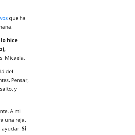
ivos
que ha
rmana.
lo hice
o),
s, Micaela.
lá del
ntes. Pensar,
salto, y
nte. A mi
a una reja.
se ayudar.
Si