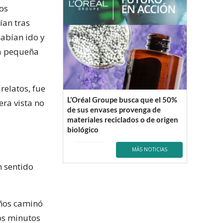
nos
ían tras
habían ido y
 la pequeña
 relatos, fue
L’Oréal Groupe busca que el 50%
era vista no
de sus envases provenga de
materiales reciclados o de origen
biológico
MÁS NOTICIAS
n sentido
años caminó
os minutos