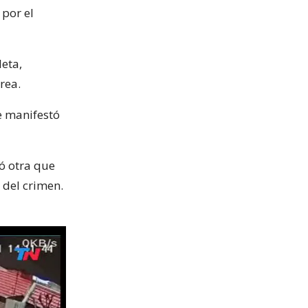
 por el
leta,
rea.
e manifestó
ó otra que
 del crimen.