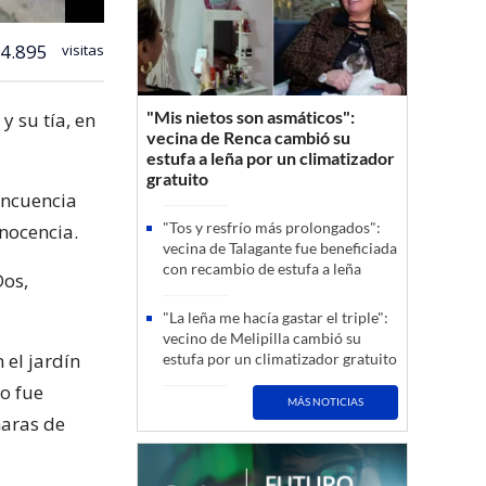
4.895
visitas
"Mis nietos son asmáticos":
 su tía, en
vecina de Renca cambió su
estufa a leña por un climatizador
gratuito
incuencia
"Tos y resfrío más prolongados":
inocencia.
vecina de Talagante fue beneficiada
con recambio de estufa a leña
Dos,
"La leña me hacía gastar el triple":
vecino de Melipilla cambió su
 el jardín
estufa por un climatizador gratuito
do fue
MÁS NOTICIAS
maras de