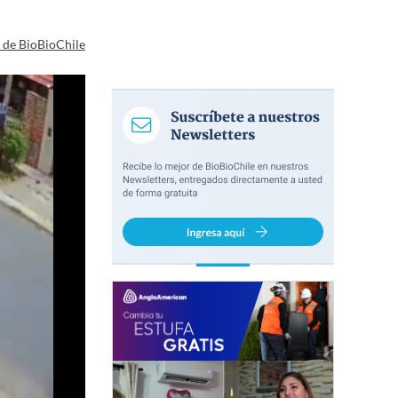
a de BioBioChile