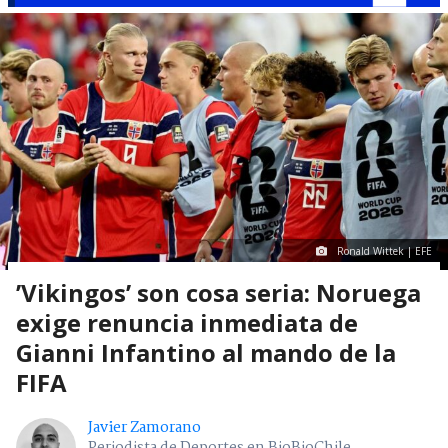
Ronald Wittek | EFE
’Vikingos’ son cosa seria: Noruega
exige renuncia inmediata de
Gianni Infantino al mando de la
FIFA
Javier Zamorano
Periodista de Deportes en BioBioChile