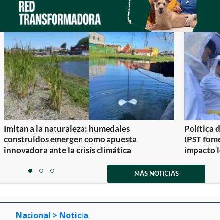
Imitan a la naturaleza: humedales
Política 
construidos emergen como apuesta
IPST fom
innovadora ante la crisis climática
impacto l
Item
1
MÁS NOTICIAS
item
item
item
of
0
1
2
3
Nacional
> Noticia