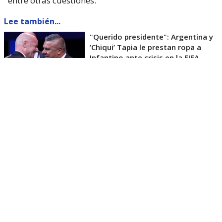
entre otras cuestiones.
Lee también...
"Querido presidente": Argentina y
’Chiqui’ Tapia le prestan ropa a
Infantino ante crisis en la FIFA
La máxima mandataria del fútbol noruego pidió
también una revisión de las reformas anunciadas
por Infantino cuando fue elegido en 2016 para el
cargo.
“No es sólo que no se hayan implementado las
reformas, sino que en realidad ha habido un
retroceso”
, afirmó.