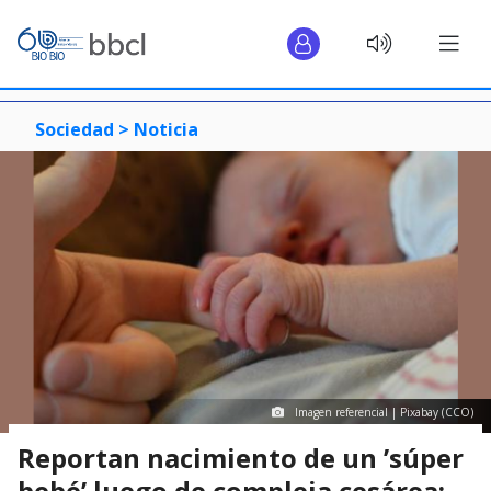
Sociedad >
Noticia
Imagen referencial | Pixabay (CCO)
Reportan nacimiento de un ’súper
bebé’ luego de compleja cesárea: