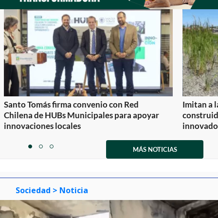
Santo Tomás firma convenio con Red
Imitan a 
Chilena de HUBs Municipales para apoyar
construi
innovaciones locales
innovador
Item
1
MÁS NOTICIAS
item
item
item
of
0
1
2
3
Sociedad
> Noticia