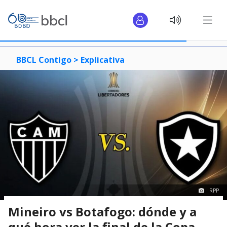
BBCL Contigo >
Explicativa
RPP
Mineiro vs Botafogo: dónde y a
qué hora ver la final de la Copa