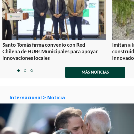
Santo Tomás firma convenio con Red
Imitan a 
Chilena de HUBs Municipales para apoyar
construi
innovaciones locales
innovador
Item
1
MÁS NOTICIAS
item
item
item
of
0
1
2
3
Internacional
> Noticia