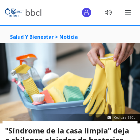
Salud Y Bienestar >
Noticia
Cedida a BBCL
"Síndrome de la casa limpia" deja
a chilenos alejados de bacterias