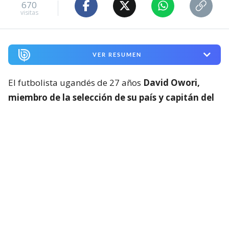
670
visitas
VER RESUMEN
El futbolista ugandés de 27 años
David Owori,
miembro de la selección de su país y capitán del
club SC Villa
, uno de los principales del país, murió
tras ser atacado por hombres no identificados en la
capital del país, Kampala, confirmó su equipo.
“El SC Villa Football Club lamenta profundamente
confirmar el fallecimiento de su capitán, David
Owori,
tras un brutal ataque perpetrado por
individuos desconocidos”
, señaló el club en un
comunicado, al comprometerse a “acompañar a la