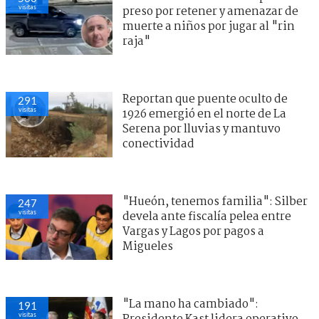
visitas
preso por retener y amenazar de
muerte a niños por jugar al "rin
raja"
Reportan que puente oculto de
291
visitas
1926 emergió en el norte de La
Serena por lluvias y mantuvo
conectividad
"Hueón, tenemos familia": Silber
247
visitas
devela ante fiscalía pelea entre
Vargas y Lagos por pagos a
Migueles
"La mano ha cambiado":
191
visitas