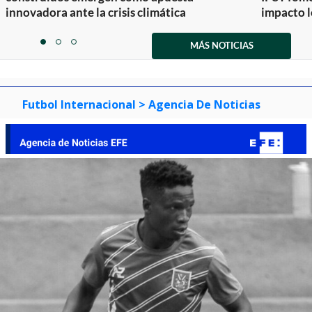
innovadora ante la crisis climática
impacto l
Item
1
MÁS NOTICIAS
item
item
item
of
0
1
2
3
Futbol Internacional
> Agencia De Noticias