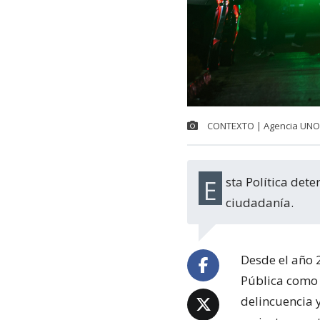
CONTEXTO | Agencia UNO
Esta Política determina un norte claro: reducir los delitos violentos y el temor en la
ciudadanía.
Desde el año 
Pública como t
delincuencia y