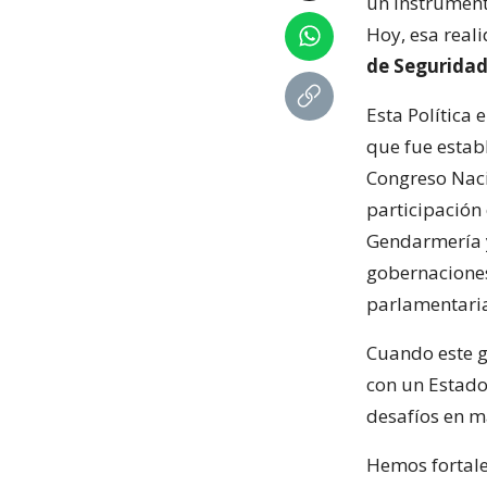
un instrument
Hoy, esa real
de Seguridad
Esta Política 
que fue estab
Congreso Naci
participación 
Gendarmería y
gobernaciones
parlamentarias
Cuando este g
con un Estado
desafíos en m
Hemos fortale