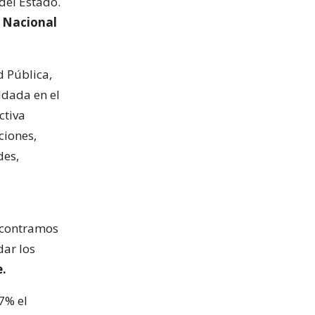
del Estado.
a Nacional
d Pública,
ldada en el
ctiva
ciones,
des,
encontramos
dar los
e.
7% el