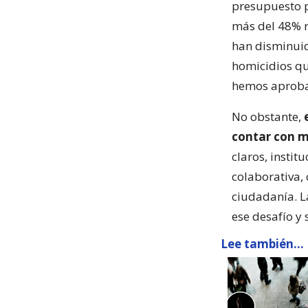
presupuesto p
más del 48% r
han disminuid
homicidios qu
hemos aproba
No obstante,
contar con m
claros, insti
colaborativa,
ciudadanía. L
ese desafío y 
Lee también...