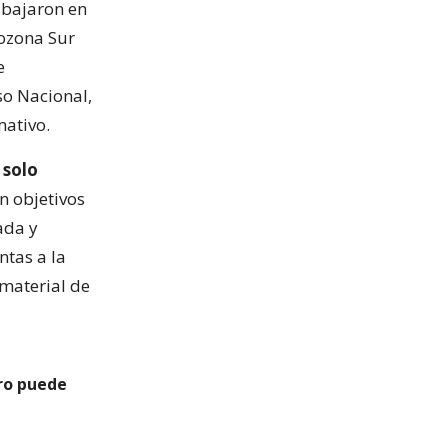
 bajaron en
rozona Sur
e
so Nacional,
ativo.
 solo
on objetivos
ada y
ntas a la
 material de
ro puede