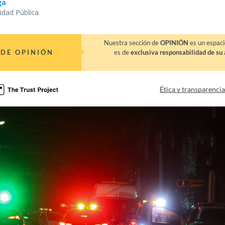
ga
idad Pública
Nuestra sección de
OPINIÓN
es un espaci
DE OPINIÓN
es de
exclusiva responsabilidad de su 
Ética y transparenci