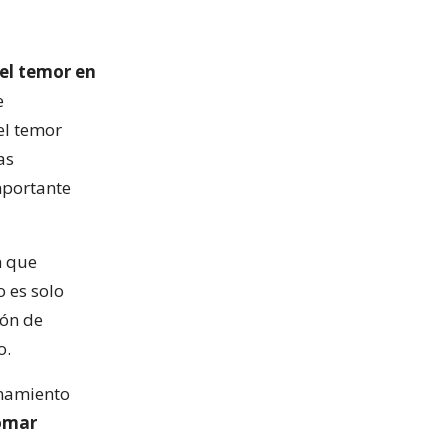
 el temor en
e
el temor
as
mportante
n que
o es solo
ión de
o.
onamiento
tomar