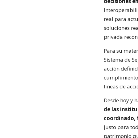
decisiones en
Interoperabil
real para act
soluciones re
privada recon
Para su mater
Sistema de Se
acción definid
cumplimiento d
líneas de acc
Desde hoy y h
de las insti
coordinado, 
justo para tod
patrimonio qu