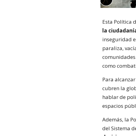
Esta Política 
la ciudadaní
inseguridad es
paraliza, vací
comunidades. 
como combatir
Para alcanzar 
cubren la glob
hablar de pol
espacios públi
Además, la Po
del Sistema d