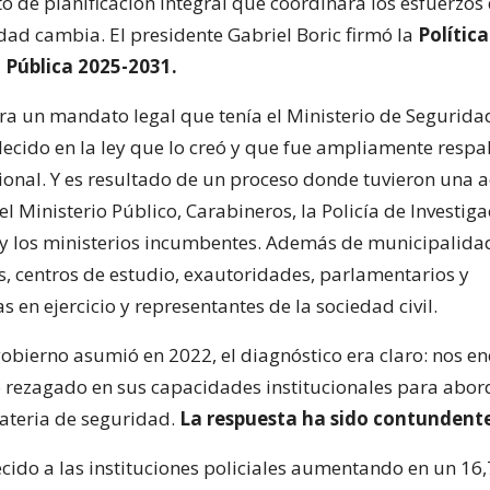
o de planificación integral que coordinara los esfuerzos 
idad cambia. El presidente Gabriel Boric firmó la
Polític
 Pública 2025-2031.
era un mandato legal que tenía el Ministerio de Segurida
lecido en la ley que lo creó y que fue ampliamente respa
onal. Y es resultado de un proceso donde tuvieron una a
el Ministerio Público, Carabineros, la Policía de Investiga
 los ministerios incumbentes. Además de municipalida
, centros de estudio, exautoridades, parlamentarios y
 en ejercicio y representantes de la sociedad civil.
obierno asumió en 2022, el diagnóstico era claro: nos 
 rezagado en sus capacidades institucionales para abor
ateria de seguridad.
La respuesta ha sido contundent
cido a las instituciones policiales aumentando en un 16,