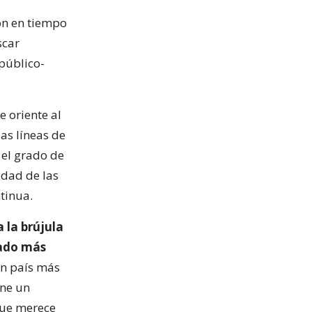
ón en tiempo
scar
 público-
e oriente al
as líneas de
 el grado de
idad de las
tinua.
 la brújula
tado más
un país más
ene un
 que merece