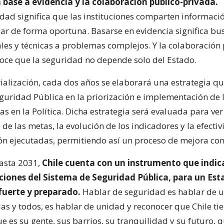
 base a evidencia y la colaboración público-privada.
idad significa que las instituciones comparten informaci
uar de forma oportuna. Basarse en evidencia significa bu
ales y técnicas a problemas complejos. Y la colaboración
oce que la seguridad no depende solo del Estado.
ialización, cada dos años se elaborará una estrategia qu
guridad Pública en la priorización e implementación de l
as en la Política. Dicha estrategia será evaluada para ver
e las metas, la evolución de los indicadores y la efectiv
ión ejecutadas, permitiendo así un proceso de mejora con
asta 2031,
Chile cuenta con un instrumento que indica
tuciones del Sistema de Seguridad Pública, para un Es
fuerte y preparado.
Hablar de seguridad es hablar de 
as y todos, es hablar de unidad y reconocer que Chile ti
e es su gente, sus barrios, su tranquilidad y su futuro,