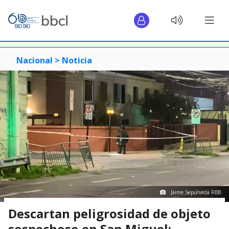
Nacional >
Noticia
Jaime Sepúlveda RBB
Descartan peligrosidad de objeto
sospechoso en San Miguel: