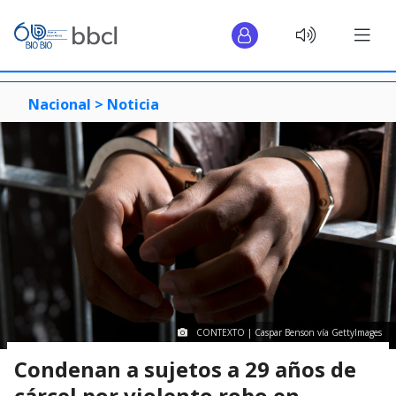
Nacional >
Noticia
CONTEXTO | Caspar Benson vía GettyImages
Condenan a sujetos a 29 años de
cárcel por violento robo en