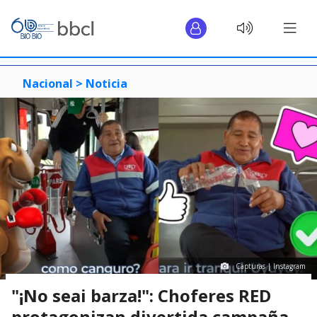
Nacional >
Noticia
Capturas | Instagram
"¡No seai barza!": Choferes RED
protagonizan divertida campaña