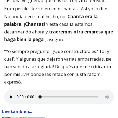
“
Es una vergüenza que nos tocó en Viña del Mar.
Eran perfiles terriblemente chantas
. Así yo lo dije.
No podía decir mal hecho, no.
Chanta era la
palabra. ¡Chantas!
Y esta casa la estamos
desarmando ahora y
traeremos otra empresa que
haga bien la pega
“, aseguró.
“Yo siempre pregunto: ‘¿Qué constructora es? Tal y
cual’. Y algunas que dejaron varias embarradas, ¡se
han venido a arreglarla! Después que me criticaron
por mis
lives
donde las retaba con justa razón”,
expresó.
Lee también...