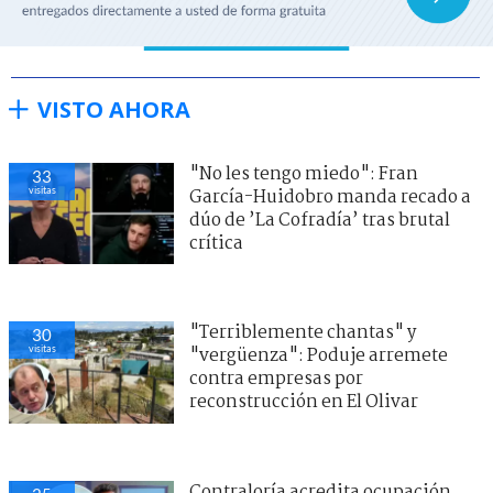
VISTO AHORA
"No les tengo miedo": Fran
33
visitas
García-Huidobro manda recado a
dúo de ’La Cofradía’ tras brutal
crítica
"Terriblemente chantas" y
30
visitas
"vergüenza": Poduje arremete
contra empresas por
reconstrucción en El Olivar
Contraloría acredita ocupación