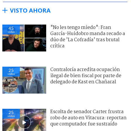
VISTO AHORA
"No les tengo miedo": Fran
45
visitas
García-Huidobro manda recado a
dúo de ’La Cofradía’ tras brutal
crítica
Contraloría acredita ocupación
25
visitas
ilegal de bien fiscal por parte de
delegado de Kast en Chañaral
Escolta de senador Carter frustra
25
visitas
robo de auto en Vitacura: reportan
que computador fue sustraído