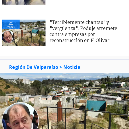
"Terriblemente chantas" y
25
visitas
"vergüenza": Poduje arremete
contra empresas por
reconstrucción en El Olivar
Región De Valparaíso
> Noticia