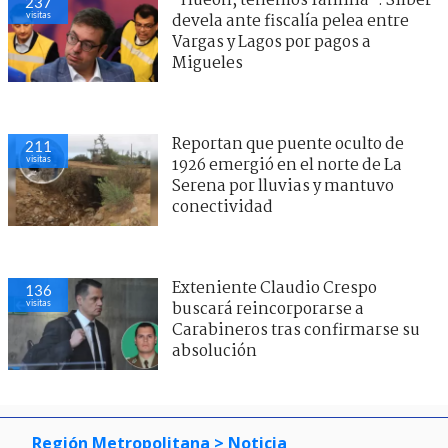
"Hueón, tenemos familia": Silber
237
visitas
devela ante fiscalía pelea entre
Vargas y Lagos por pagos a
Migueles
Reportan que puente oculto de
211
visitas
1926 emergió en el norte de La
Serena por lluvias y mantuvo
conectividad
Exteniente Claudio Crespo
136
visitas
buscará reincorporarse a
Carabineros tras confirmarse su
absolución
Región Metropolitana
> Noticia