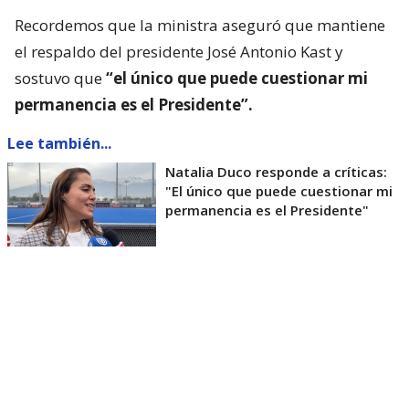
Recordemos que la ministra aseguró que mantiene
el respaldo del presidente José Antonio Kast y
sostuvo que
“el único que puede cuestionar mi
permanencia es el Presidente”.
Lee también...
Natalia Duco responde a críticas:
"El único que puede cuestionar mi
permanencia es el Presidente"
“Como en jerga deportiva se diría, es el entrenador
el que toma la decisión. En este caso es el Presidente
de la República, y hasta que él lo considere
pertinente, yo seguiré”, acotó.