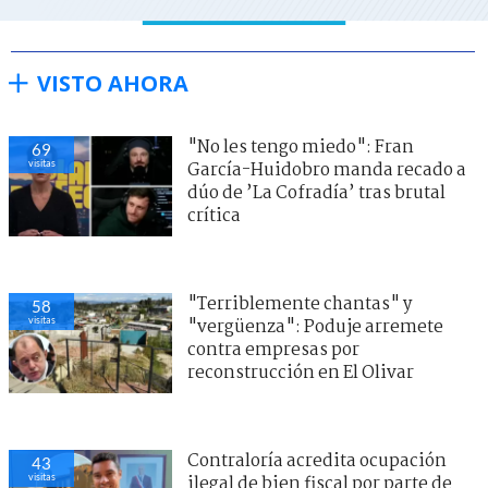
VISTO AHORA
"No les tengo miedo": Fran
69
visitas
García-Huidobro manda recado a
dúo de ’La Cofradía’ tras brutal
crítica
"Terriblemente chantas" y
58
visitas
"vergüenza": Poduje arremete
contra empresas por
reconstrucción en El Olivar
Contraloría acredita ocupación
43
visitas
ilegal de bien fiscal por parte de