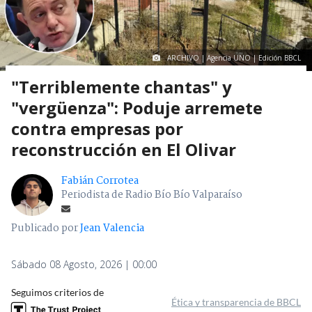
ARCHIVO | Agencia UNO | Edición BBCL
"Terriblemente chantas" y
"vergüenza": Poduje arremete
contra empresas por
reconstrucción en El Olivar
Fabián Corrotea
Periodista de Radio Bío Bío Valparaíso
Publicado por
Jean Valencia
Sábado 08 Agosto, 2026 | 00:00
Seguimos criterios de
Ética y transparencia de BBCL