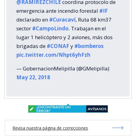
@RAMIREZCHILE
coordina protocolo de
emergencia ante incendio forestal
#IF
declarado en
#Curacaví
, Ruta 68 km37
sector
#CampoLindo
. Trabajan en el
lugar 1 helicóptero y 2 aviones, más dos
brigadas de
#CONAF
y
#bomberos
pic.twitter.com/Nhpt6yhFzh
— GobernacionMelipilla (@GMelipilla)
May 22, 2018
¿ENCONTRASTE UN
AVÍSANOS
ERROR?
Revisa nuestra página de correcciones