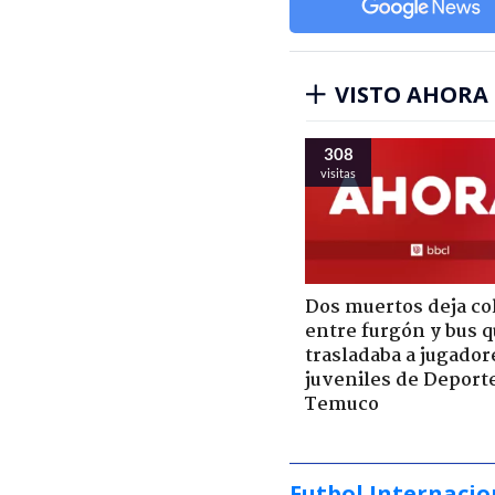
VISTO AHORA
308
visitas
Dos muertos deja co
entre furgón y bus 
trasladaba a jugador
juveniles de Deport
Temuco
Futbol Internacio