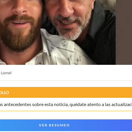
 Lionel
OLLO
 antecedentes sobre esta noticia, quédate atento a las actualizac
VER RESUMEN