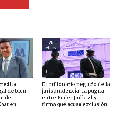
98
visitas
credita
El millonario negocio de la
gal de bien
jurisprudencia: la pugna
te de
entre Poder Judicial y
Kast en
firma que acusa exclusión