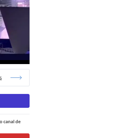
s
o canal de