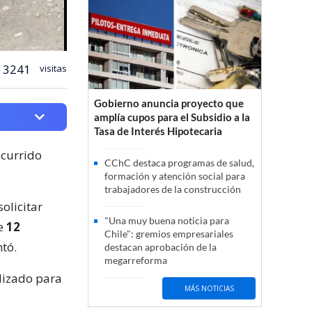
3241
visitas
Gobierno anuncia proyecto que
amplía cupos para el Subsidio a la
Tasa de Interés Hipotecaria
ocurrido
CChC destaca programas de salud,
formación y atención social para
trabajadores de la construcción
olicitar
"Una muy buena noticia para
de
12
Chile": gremios empresariales
ntó.
destacan aprobación de la
megarreforma
lizado para
MÁS NOTICIAS