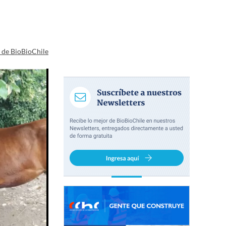
a de BioBioChile