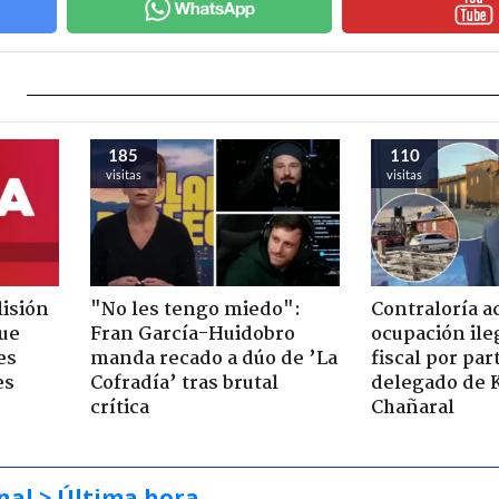
185
110
visitas
visitas
lisión
"No les tengo miedo":
Contraloría a
que
Fran García-Huidobro
ocupación ile
es
manda recado a dúo de ’La
fiscal por par
es
Cofradía’ tras brutal
delegado de 
crítica
Chañaral
nal
> Última hora