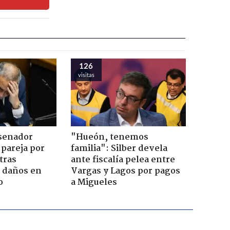
126
visitas
 senador
"Hueón, tenemos
 pareja por
familia": Silber devela
tras
ante fiscalía pelea entre
n daños en
Vargas y Lagos por pagos
o
a Migueles