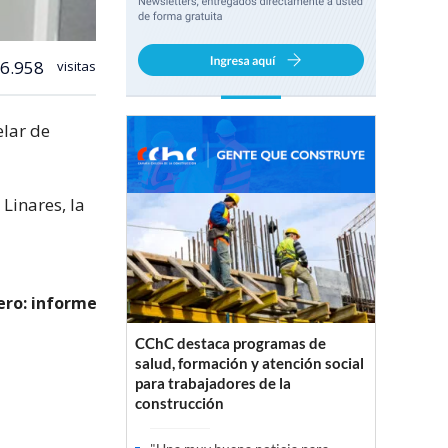
6.958
visitas
elar de
Linares, la
ero: informe
CChC destaca programas de
salud, formación y atención social
para trabajadores de la
construcción