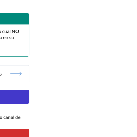
o cual
NO
a en su
s
o canal de