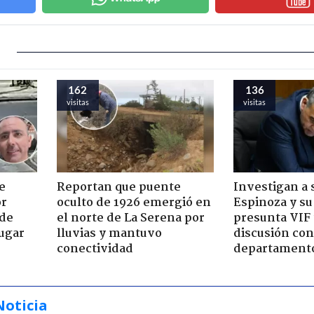
162
136
visitas
visitas
e
Reportan que puente
Investigan a
or
oculto de 1926 emergió en
Espinoza y su
 de
el norte de La Serena por
presunta VIF 
jugar
lluvias y mantuvo
discusión co
conectividad
departament
Noticia