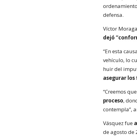
ordenamiento 
defensa.
Víctor Moraga
dejó “confo
“En esta caus
vehículo, lo c
huir del imput
asegurar los
“Creemos que
proceso
, don
contempla”, a
Vásquez fue
a
de agosto de 