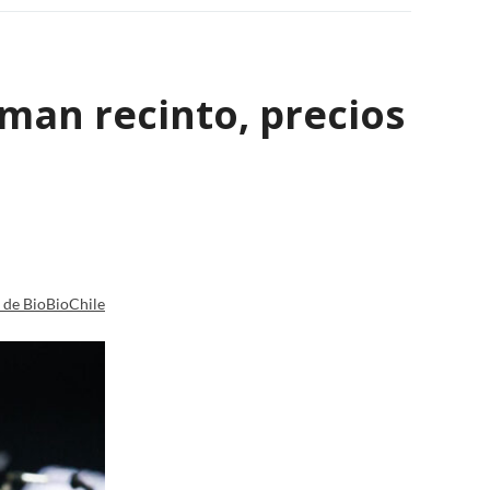
rman recinto, precios
a de BioBioChile