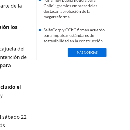
"Una muy buena noticia para
arte de la
Chile": gremios empresariales
destacan aprobación de la
megarreforma
sión los
SalfaCorp y CChC firman acuerdo
para impulsar estándares de
sostenibilidad en la construcción
cajuela del
MÁS NOTICIAS
intención de
 para
cluido el
ey
el sábado 22
más