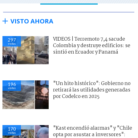
VISTO AHORA
VIDEOS | Terremoto 7,4 sacude
297
visitas
Colombia y destruye edificios: se
sintió en Ecuador y Panamá
"Un hito histórico": Gobierno no
196
visitas
retirará las utilidades generadas
por Codelco en 2025
"Kast encendió alarmas" y "Chile
170
visitas
opta por asustar a inversores":