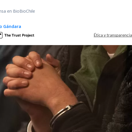
nsa en BioBioChile
io Gándara
Ética y transparenci