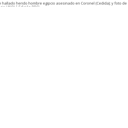
e hallado herido hombre egipcio asesinado en Coronel (Cedida); y foto de
cia UNO) | Edición BBCL
VER RESUMEN
e controlará la detención de un adolescente tras el homi
pcio en Coronel
–
región del Bío Bío
-, el que recibió puñ
discusión familiar.
jo de la conviviente de la víctima, quien se entregó ante
C
dre.
n los antecedentes recabados por
Radio Bío Bío
, divers
el pecho y en el cuello le provocaron la muerte al ciudad
 el sector Huertos Familiares de Coronel, tras una discu
a con su pareja.