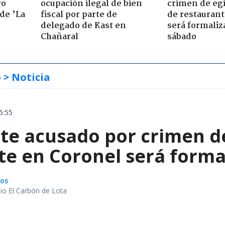
ro
ocupación ilegal de bien
crimen de eg
de ’La
fiscal por parte de
de restaurant
delegado de Kast en
será formaliz
Chañaral
sábado
o
> Noticia
5:55
te acusado por crimen d
te en Coronel será forma
gos
io El Carbón de Lota
a