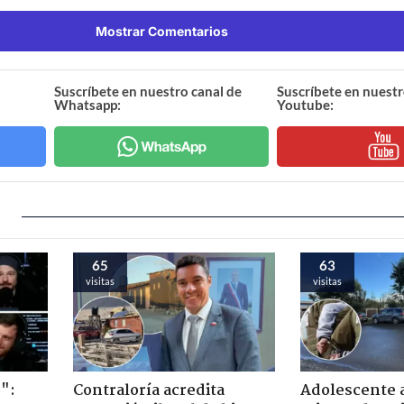
Mostrar Comentarios
Suscríbete en nuestro canal de
Suscríbete en nuestr
Whatsapp:
Youtube:
65
63
visitas
visitas
":
Contraloría acredita
Adolescente 