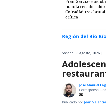
Fran García-Huidob
manda recado a dúo 
Cofradía’ tras brutal
crítica
Región del Bío Bí
Sábado 08 Agosto, 2026 | 0
Adolescen
restauran
José Manuel La
Corresponsal Rad
Publicado por
Jean Valenci