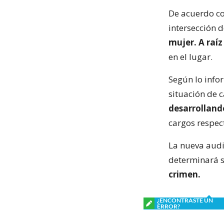
De acuerdo co
intersección d
mujer. A raí
en el lugar.
Según lo info
situación de c
desarrolland
cargos respect
La nueva audi
determinará s
crimen.
¿ENCONTRASTE UN
ERROR?