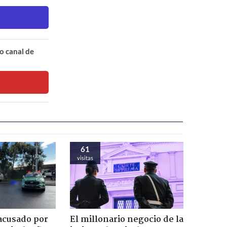
o canal de
61
visitas
acusado por
El millonario negocio de la