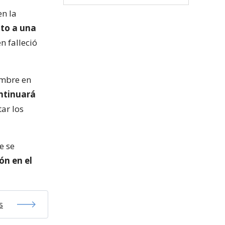
en la
to a una
en falleció
ombre en
ontinuará
ar los
e se
ón en el
s