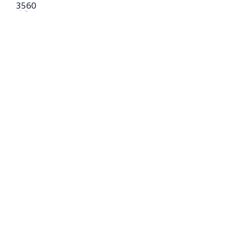
3560
visitas
cidio de un
aladas en
arabineros
as
ano egipcio,
sión que