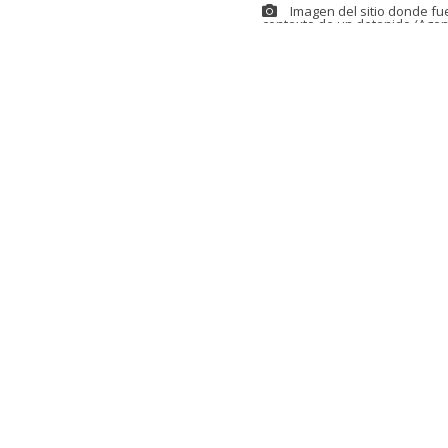
Imagen del sitio donde fu
contexto de un detenido (Agen
Este sábado s
ciudadano egi
medio de una 
El menor es hi
junto a su ma
De acuerdo co
puñaladas en 
de 48 años, en
tuvo la víctim