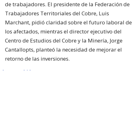
de trabajadores. El presidente de la Federación de
Trabajadores Territoriales del Cobre, Luis
Marchant, pidió claridad sobre el futuro laboral de
los afectados, mientras el director ejecutivo del
Centro de Estudios del Cobre y la Minería, Jorge
Cantallopts, planteó la necesidad de mejorar el
retorno de las inversiones.
Lee también...
Tres mil trabajadores y 4
empresas: La afectación por
suspensión de proyecto de
Codelco en El Teniente
“Estamos a la espera de que se nos confirme esta
reunión, porque para nosotros lo más importante es