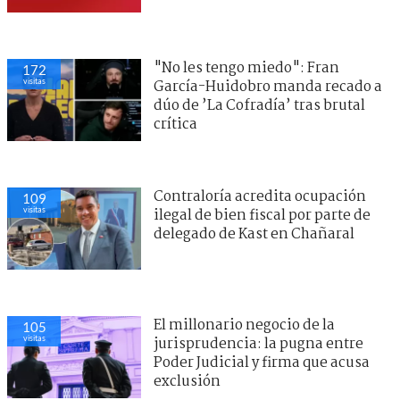
"No les tengo miedo": Fran
172
visitas
García-Huidobro manda recado a
dúo de ’La Cofradía’ tras brutal
crítica
Contraloría acredita ocupación
109
visitas
ilegal de bien fiscal por parte de
delegado de Kast en Chañaral
El millonario negocio de la
105
visitas
jurisprudencia: la pugna entre
Poder Judicial y firma que acusa
exclusión