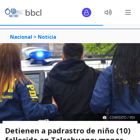
Nacional >
Noticia
CONTEXTO / PDI
Detienen a padrastro de niño (10)
fallecido en Talcahuano: menor