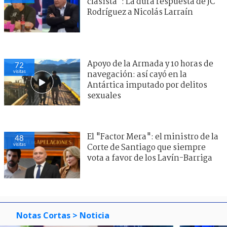
clasista": La dura respuesta de JC
Rodríguez a Nicolás Larraín
Apoyo de la Armada y 10 horas de
72
visitas
navegación: así cayó en la
Antártica imputado por delitos
sexuales
El "Factor Mera": el ministro de la
48
visitas
Corte de Santiago que siempre
vota a favor de los Lavín-Barriga
Notas Cortas
> Noticia