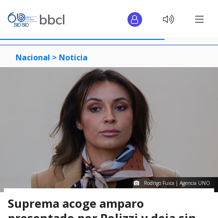
Nacional >
Noticia
Rodrigo Fuica | Agencia UNO
Suprema acoge amparo
presentado por Polizzi y deja sin