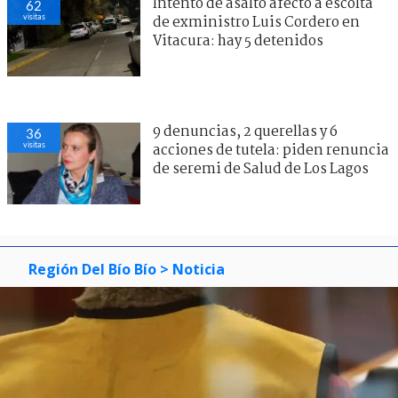
Intento de asalto afectó a escolta
62
visitas
de exministro Luis Cordero en
Vitacura: hay 5 detenidos
9 denuncias, 2 querellas y 6
36
visitas
acciones de tutela: piden renuncia
de seremi de Salud de Los Lagos
Región Del Bío Bío
> Noticia