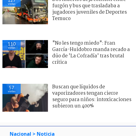
127
visitas
furgón y bus que trasladaba a
jugadores juveniles de Deportes
Temuco
"No les tengo miedo": Fran
110
visitas
García-Huidobro manda recado a
dúo de ’La Cofradía’ tras brutal
crítica
Buscan que líquidos de
57
visitas
vaporizadores tengan cierre
seguro para niños: intoxicaciones
subieron un 400%
Nacional
> Noticia