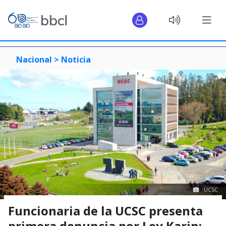
Nacional >
Noticia
UCSC
Funcionaria de la UCSC presenta
primera denuncia por Ley Karin: