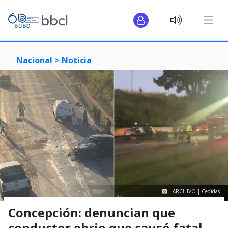
Nacional >
Noticia
ARCHIVO | Cedidas
Concepción: denuncian que
conductor ebrio que causó fatal