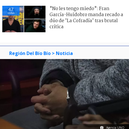
"No les tengo miedo": Fran
47
visitas
García-Huidobro manda recado a
dúo de ’La Cofradía’ tras brutal
crítica
Región Del Bío Bío
> Noticia
Agencia UNO