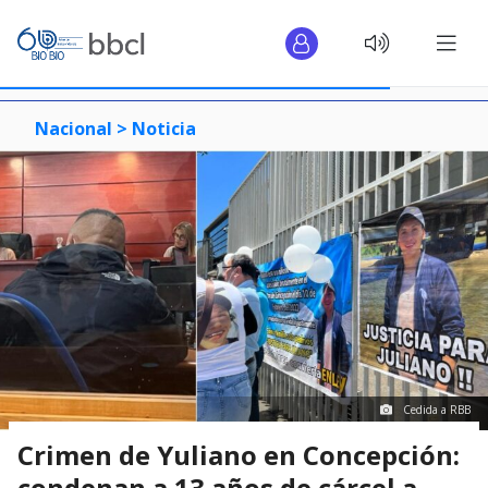
Nacional >
Noticia
Cedida a RBB
Crimen de Yuliano en Concepción:
condenan a 13 años de cárcel a