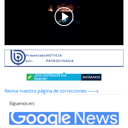
Presentado
NOTICIA
por:
PATROCINADA
¿ENCONTRASTE UN
AVÍSANOS
ERROR?
Revisa nuestra página de correcciones
Síguenos en: