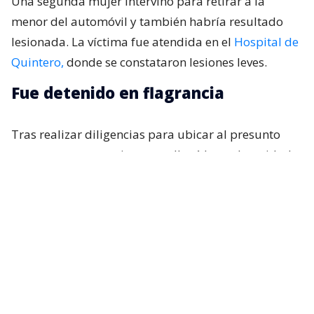
Una segunda mujer intervino para retirar a la
menor del automóvil y también habría resultado
lesionada. La víctima fue atendida en el
Hospital de
Quintero,
donde se constataron lesiones leves.
Fue detenido en flagrancia
Tras realizar diligencias para ubicar al presunto
agresor, este posteriormente llegó hasta la unidad
policial, donde fue identificado y detenido en
flagrancia. El capitán
Miguel Cuevas
explicó que
los antecedentes fueron puestos a disposición de
distintas instancias judiciales.
“A raíz de las diferentes diligencias, posteriormente,
con la finalidad de ubicar al autor.
Esta persona se
presenta en la unidad policial, donde fue