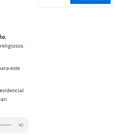
ño
,
eligiosos.
para este
esidencial
ran