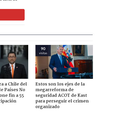
90
visitas
a a Chile del
Estos son los ejes de la
e Países No
megarreforma de
one fin a 55
seguridad ACOT de Kast
cipación
para perseguir el crimen
organizado