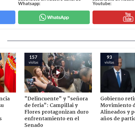
Whatsapp:
Youtube:
157
93
visitas
visitas
ncia
"Delincuente" y "señora
Gobierno retir
su
de feria": Campillai y
Movimiento d
Flores protagonizan duro
Alineados y p
s
enfrentamiento en el
años de parti
Senado