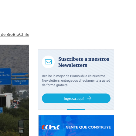
a de BioBioChile