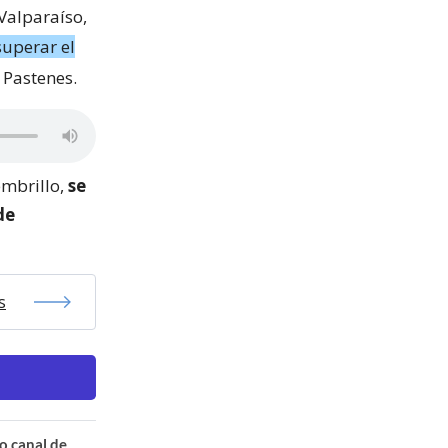
Valparaíso,
superar el
 Pastenes.
embrillo,
se
de
s
o canal de