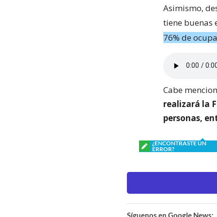
Asimismo, des
tiene buenas 
76% de ocupa
Cabe menciona
realizará la
personas, ent
¿ENCONTRASTE UN
ERROR?
Síguenos en Google News: