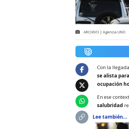
ARCHIVO | Agencia UNO
Con la llegad
se alista par
ocupación ho
En ese contex
salubridad
re
Lee también...