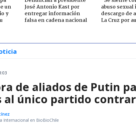
apa
Denuncian a presidente
"Se siente co
de un
José Antonio Kast por
abuso sexual i
io y
entregar información
descargo de a
su
falsa en cadena nacional
La Cruz por au
oticia
3:03
a de aliados de Putin par
 al único partido contrar
tínez
ea Internacional en BioBioChile