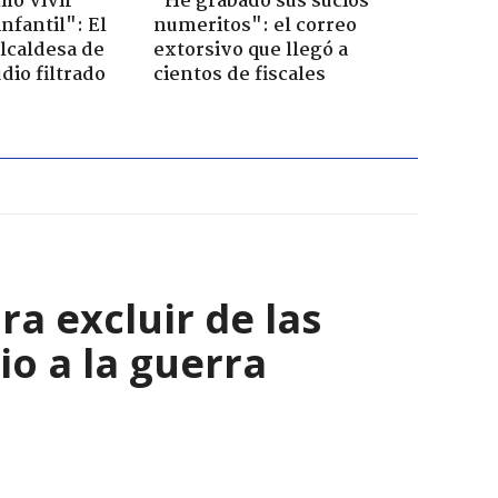
mo vivir
"He grabado sus sucios
nfantil": El
numeritos": el correo
lcaldesa de
extorsivo que llegó a
dio filtrado
cientos de fiscales
a excluir de las
io a la guerra