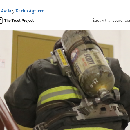
 Ávila
y
Karim Aguirre
.
Ética y transparenci