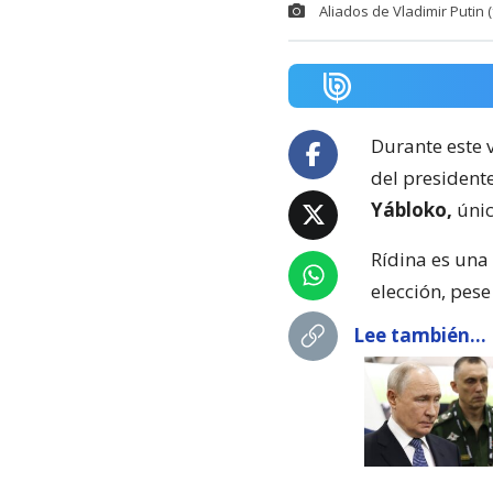
Aliados de Vladimir Putin 
Durante este v
del president
Yábloko,
únic
Rídina es una 
elección, pese
Lee también...