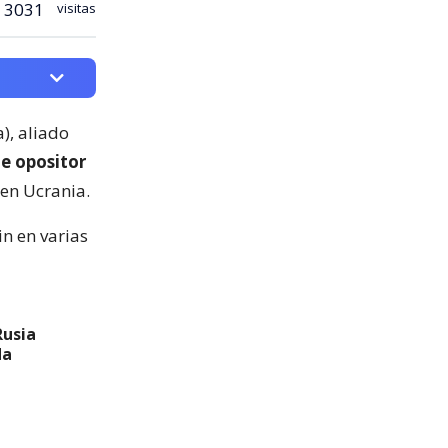
3031
visitas
), aliado
te opositor
en Ucrania.
in en varias
Rusia
da