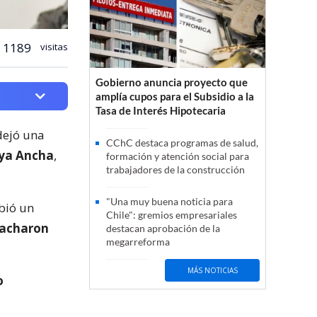
1189
visitas
Gobierno anuncia proyecto que
amplía cupos para el Subsidio a la
Tasa de Interés Hipotecaria
dejó una
CChC destaca programas de salud,
laya Ancha
,
formación y atención social para
trabajadores de la construcción
"Una muy buena noticia para
ibió un
Chile": gremios empresariales
spacharon
destacan aprobación de la
megarreforma
MÁS NOTICIAS
o