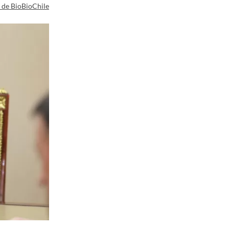
a de BioBioChile