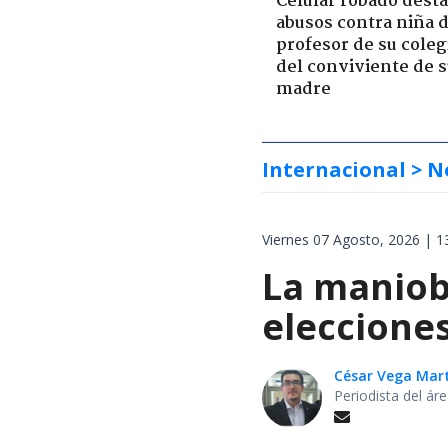
Celular robado dest
abusos contra niña 
profesor de su coleg
del conviviente de 
madre
Internacional
> N
Viernes 07 Agosto, 2026 | 1
La maniobr
elecciones
César Vega Mar
Periodista del ár