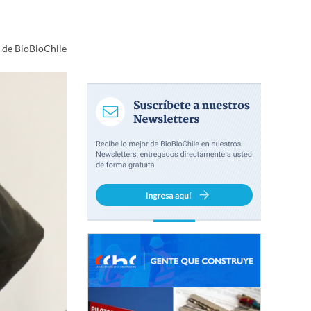
a de BioBioChile