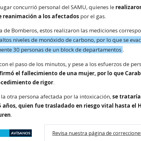
lugar concurrió personal del SAMU, quienes le
realizaro
 reanimación a los afectados
por el gas.
da de Bomberos, estos realizaron las mediciones correspo
ltos niveles de monóxido de carbono, por lo que se eva
nte 30 personas de un block de departamentos
.
on el paso de los minutos, y pese a los esfuerzos de per
firmó el fallecimiento de una mujer, por lo que Carab
ocedimiento de rigor
.
 la otra persona afectada por la intoxicación,
se tratarí
años, quien fue trasladado en riesgo vital hasta el 
uren
.
Revisa nuestra página de correccione
AVÍSANOS