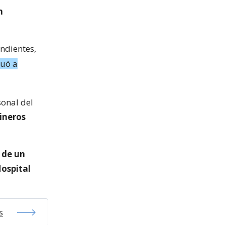
n
ndientes,
cuó a
sonal del
ineros
a de un
Hospital
s