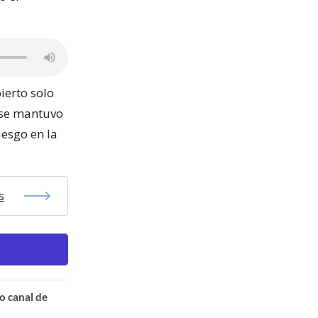
ierto solo
o se mantuvo
iesgo en la
s
o canal de