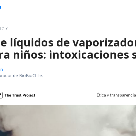
a
1:17
e líquidos de vaporizado
ra niños: intoxicaciones
ón
orador de BioBioChile.
Ética y transparenci