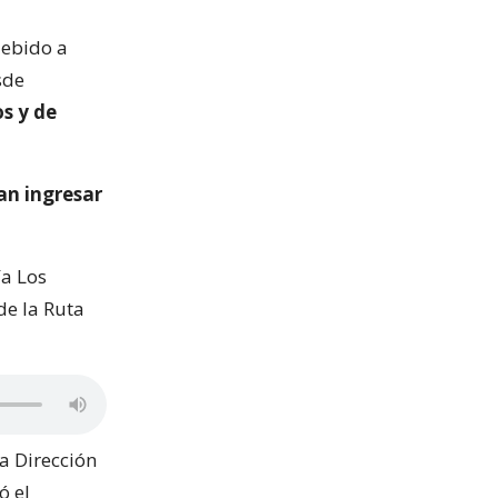
debido a
sde
os y de
an ingresar
ía Los
de la Ruta
a Dirección
ó el