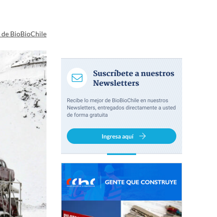
a de BioBioChile