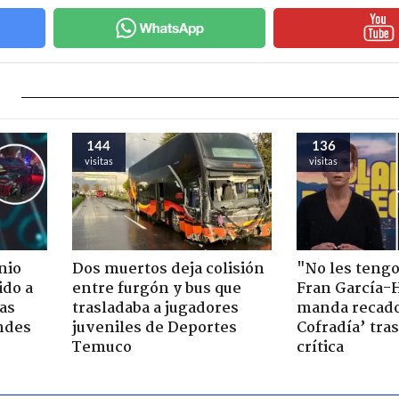
144
136
visitas
visitas
nio
Dos muertos deja colisión
"No les teng
ido a
entre furgón y bus que
Fran García-
ras
trasladaba a jugadores
manda recado
ndes
juveniles de Deportes
Cofradía’ tras
Temuco
crítica