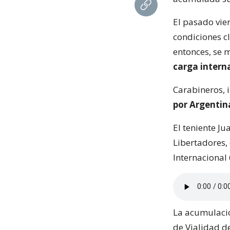
El pasado vie
condiciones c
entonces, se 
carga intern
Carabineros, 
por Argentina
El teniente Ju
Libertadores,
Internacional
La acumulació
de Vialidad de