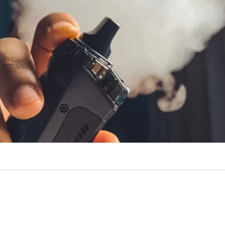
VER RESUMEN
rmante
alza de un 400%
en los casos de niños intoxicados