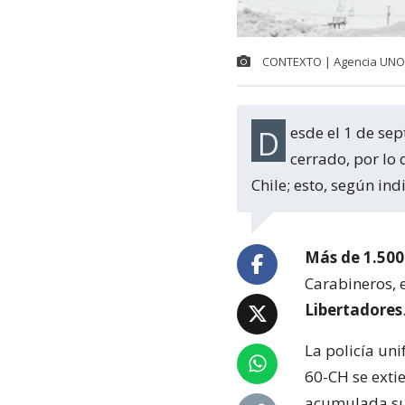
CONTEXTO | Agencia UNO
Desde el 1 de septiembre que el Paso Fronterizo Los Libertadores se mantiene
cerrado, por lo
Chile; esto, según in
Más de 1.50
Carabineros, 
Libertadores
La policía un
60-CH se exti
acumulada sup