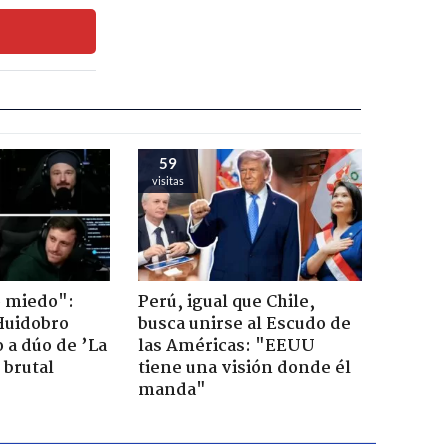
59
visitas
o miedo":
Perú, igual que Chile,
Huidobro
busca unirse al Escudo de
 a dúo de ’La
las Américas: "EEUU
 brutal
tiene una visión donde él
manda"