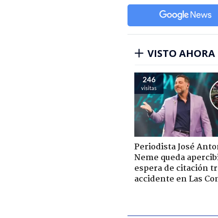
VISTO AHORA
246
visitas
Periodista José Anto
Neme queda apercib
espera de citación t
accidente en Las Co