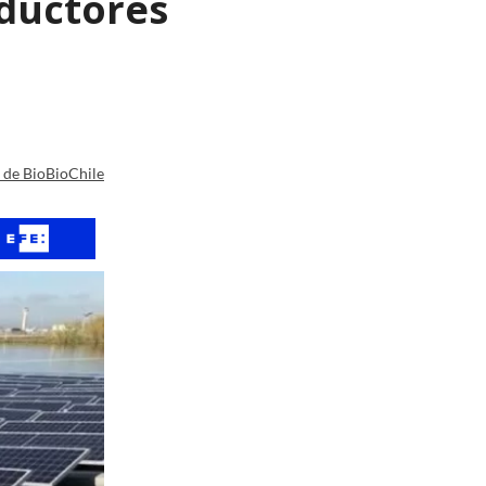
nductores
a de BioBioChile