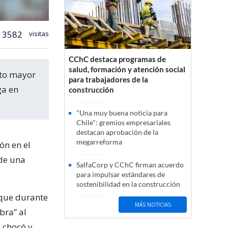
3582
visitas
CChC destaca programas de
salud, formación y atención social
para trabajadores de la
ga en
construcción
"Una muy buena noticia para
Chile": gremios empresariales
destacan aprobación de la
megarreforma
ón en el
 de una
SalfaCorp y CChC firman acuerdo
para impulsar estándares de
sostenibilidad en la construcción
 que durante
MÁS NOTICIAS
bra” al
 chocó y