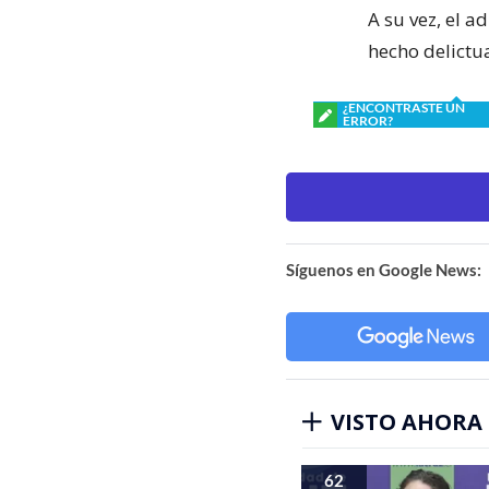
A su vez, el 
hecho delictua
¿ENCONTRASTE UN
ERROR?
Síguenos en Google News:
VISTO AHORA
62