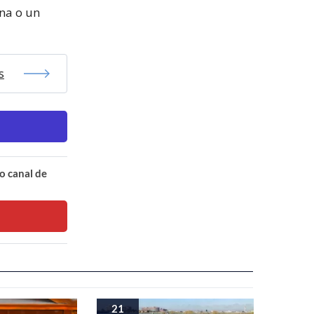
ona o un
s
o canal de
21