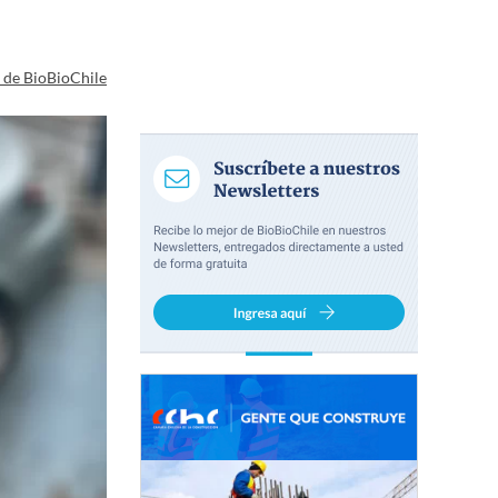
a de BioBioChile