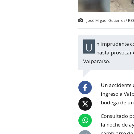
José Miguel Gutiérrez/ RB
Un imprudente conductor chocó durante la noche de ayer lunes a un adulto mayor
hasta provocar 
Valparaíso.
Un accidente 
ingreso a Val
bodega de un
Consultado po
la noche de a
cambiarse de 