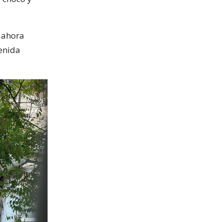
 ahora
enida