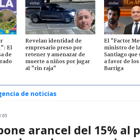
visitas
visitas
ir
Revelan identidad de
El "Factor Me
": El
empresario preso por
ministro de l
sa de
retener y amenazar de
Santiago que
trado
muerte a niños por jugar
a favor de lo
al "rin raja"
Barriga
gencia de noticias
1:05
ne arancel del 15% al pol