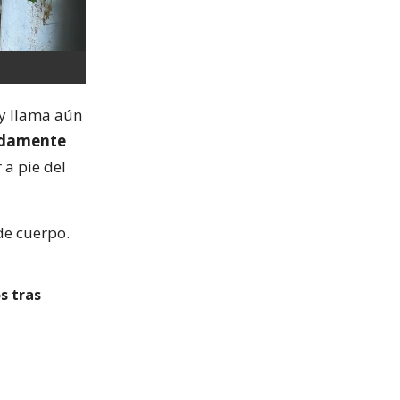
 y llama aún
adamente
r a pie del
de cuerpo.
s tras