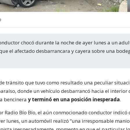
B
que el afectado desbarrancara y cayera sobre una bode
de tránsito que tuvo como resultado una peculiar situaci
paraíso, donde un vehículo desbarrancó hacia el interior
a bencinera
y terminó en una posición inesperada
.
r Radio Bío Bío, el aún conmocionado conductor indicó
yer lunes, un automóvil realizó “una irresponsable manio
pista inesperadamente, momento en que el particular lo