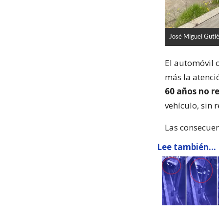
Josè Miguel Guti
El automóvil c
más la atenci
60 años no r
vehículo, sin 
Las consecuen
Lee también...