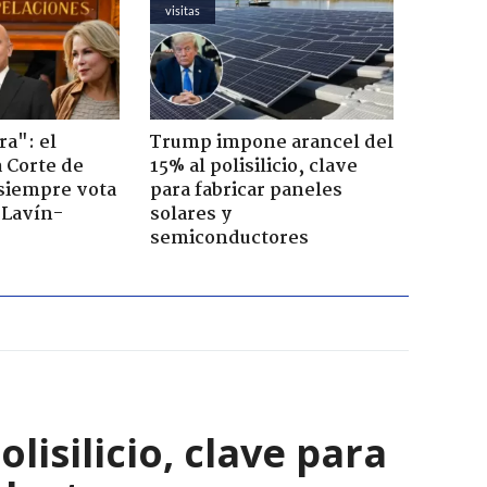
visitas
ra": el
Trump impone arancel del
a Corte de
15% al polisilicio, clave
 siempre vota
para fabricar paneles
s Lavín-
solares y
semiconductores
isilicio, clave para