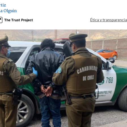
tiz
a Olguin
Ética y transparenci