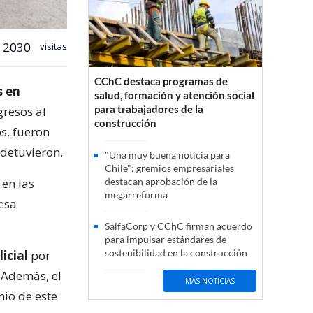
2030
visitas
CChC destaca programas de
s en
salud, formación y atención social
para trabajadores de la
gresos al
construcción
s, fueron
 detuvieron.
"Una muy buena noticia para
Chile": gremios empresariales
 en las
destacan aprobación de la
megarreforma
esa
SalfaCorp y CChC firman acuerdo
para impulsar estándares de
sostenibilidad en la construcción
icial
por
. Además, el
MÁS NOTICIAS
nio de este