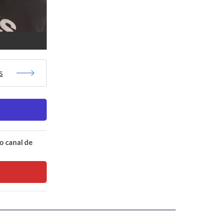
s
o canal de