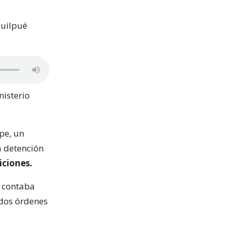
Quilpué
nisterio
pe, un
a detención
ciones.
e contaba
 dos órdenes