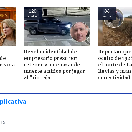
120
86
visitas
visitas
Revelan identidad de
Reportan que
 de
empresario preso por
oculto de 192
e vota
retener y amenazar de
el norte de L
-
muerte a niños por jugar
lluvias y man
al "rin raja"
conectividad
plicativa
:15