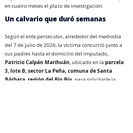
en cuatro meses el plazo de investigación.
Un calvario que duró semanas
Según el ente persecutor, alrededor del mediodía
del 7 de julio de 2026, la víctima concurrió junto a
sus padres hasta el domicilio del imputado,
Patricio Calpán Marihuán
, ubicado en la
parcela
3, lote B, sector La Peña, comuna de Santa
Bárbara, región del Bío Bío
, para solicitarle la
devolución de una motosierra que le habían
prestado.
El imputado aceptó entregar la especie,
bajo la
condición de que la víctima se quedara a
conversar a solas con él.
Lo que fue aceptado por