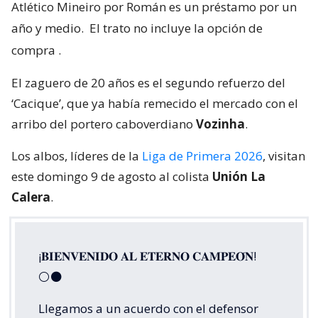
Atlético Mineiro por Román es un préstamo por un
año y medio.
El trato no incluye la opción de
compra
.
El zaguero de 20 años es el segundo refuerzo del
‘Cacique’, que ya había remecido el mercado con el
arribo del portero caboverdiano
Vozinha
.
Los albos, líderes de la
Liga de Primera 2026
, visitan
este domingo 9 de agosto al colista
Unión La
Calera
.
¡𝐁𝐈𝐄𝐍𝐕𝐄𝐍𝐈𝐃𝐎 𝐀𝐋 𝐄𝐓𝐄𝐑𝐍𝐎 𝐂𝐀𝐌𝐏𝐄𝐎́𝐍!
⚪⚫
Llegamos a un acuerdo con el defensor