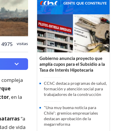
4975
visitas
Gobierno anuncia proyecto que
amplía cupos para el Subsidio a la
Tasa de Interés Hipotecaria
a compleja
CChC destaca programas de salud,
arque
formación y atención social para
trabajadores de la construcción
ctor
, en la
"Una muy buena noticia para
Chile": gremios empresariales
hatarras
“a
destacan aprobación de la
megarreforma
idad de vida