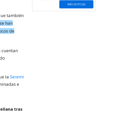
MÁS NOTICIAS
 que también
se han
ocos de
s cuentan
ido
que la
Seremi
minadas e
ellana tras