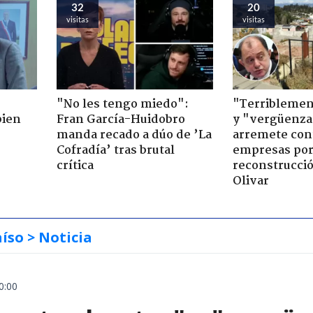
32
20
visitas
visitas
"No les tengo miedo":
"Terriblemen
bien
Fran García-Huidobro
y "vergüenza
manda recado a dúo de ’La
arremete con
Cofradía’ tras brutal
empresas po
crítica
reconstrucció
Olivar
aíso
> Noticia
0:00