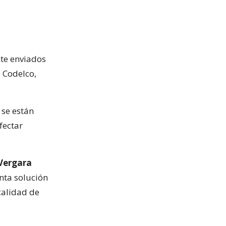
te enviados
e Codelco,
 se están
fectar
 Vergara
nta solución
calidad de