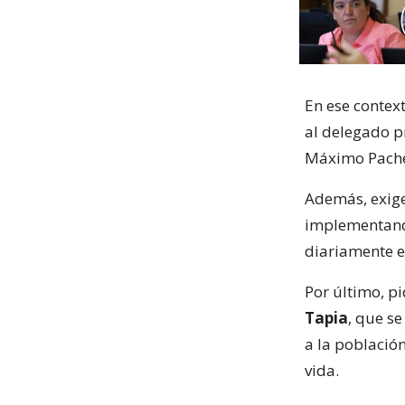
En ese contex
al delegado pr
Máximo Pach
Además, exige
implementando
diariamente en
Por último, pi
Tapia
, que s
a la población
vida.