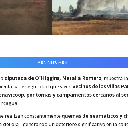
VER RESUMEN
la
diputada de O´Higgins, Natalia Romero
, muestra l
iental y de seguridad que viven
vecinos de las villas P
onavicoop, por tomas y campamentos cercanos al se
ancagua.
se realizan constantemente
quemas de neumáticos y c
 del día”, generando un deterioro significativo en la cal