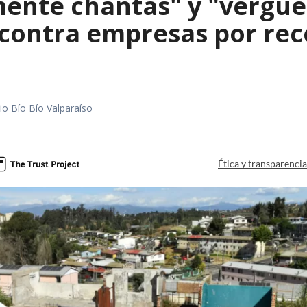
mente chantas" y "vergüe
contra empresas por reco
io Bío Bío Valparaíso
a
Ética y transparenci