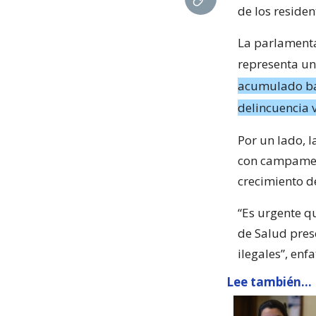
de los residen
La parlamenta
representa un
acumulado bas
delincuencia v
Por un lado, 
con campamen
crecimiento d
“Es urgente qu
de Salud pres
ilegales”, enfa
Lee también...