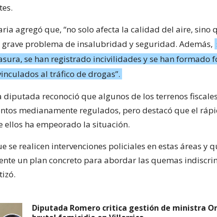
tes.
ria agregó que, “no solo afecta la calidad del aire, sino
 grave problema de insalubridad y seguridad. Además,
ura, se han registrado incivilidades y se han formado f
inculados al tráfico de drogas”.
la diputada reconoció que algunos de los terrenos fiscale
tos medianamente regulados, pero destacó que el ráp
e ellos ha empeorado la situación.
e se realicen intervenciones policiales en estas áreas y 
ente un plan concreto para abordar las quemas indiscri
tizó.
Diputada Romero critica gestión de ministra Or