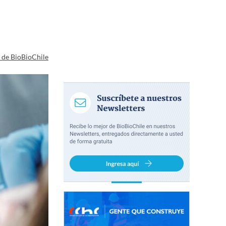
a de BioBioChile