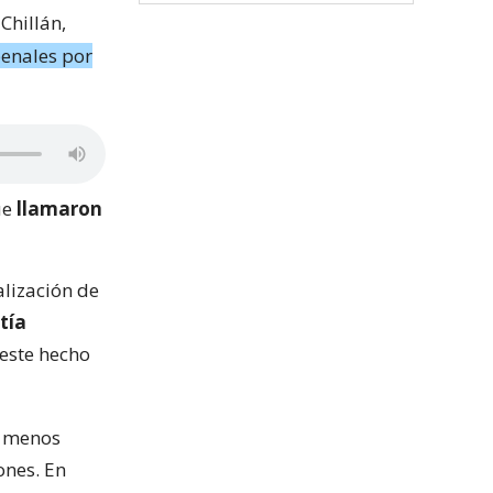
Chillán,
penales por
ue
llamaron
alización de
tía
este hecho
s menos
ones. En