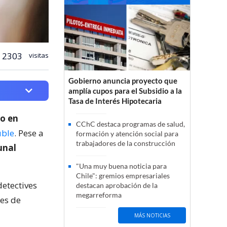
2303
visitas
Gobierno anuncia proyecto que
amplía cupos para el Subsidio a la
Tasa de Interés Hipotecaria
do en
CChC destaca programas de salud,
uble
. Pese a
formación y atención social para
trabajadores de la construcción
bunal
.
"Una muy buena noticia para
Chile": gremios empresariales
detectives
destacan aprobación de la
megarreforma
nes de
MÁS NOTICIAS