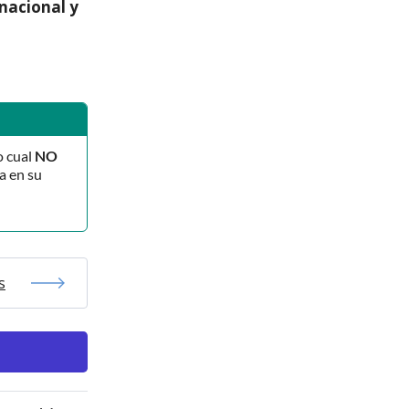
 nacional y
o cual
NO
a en su
s