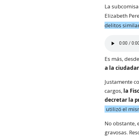
La subcomisar
Elizabeth Per
delitos simila
Es más, desde
a la ciudada
Justamente co
cargos,
la Fis
decretar la 
utilizó el mi
No obstante, 
gravosas. Res