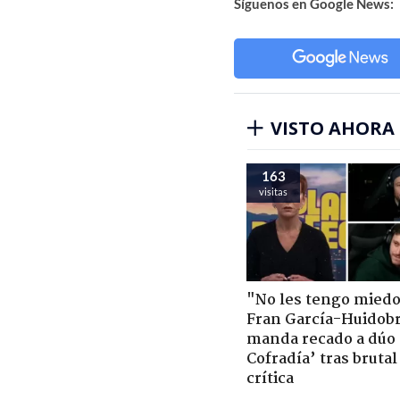
Síguenos en Google News:
VISTO AHORA
163
visitas
"No les tengo miedo
Fran García-Huidob
manda recado a dúo 
Cofradía’ tras brutal
crítica