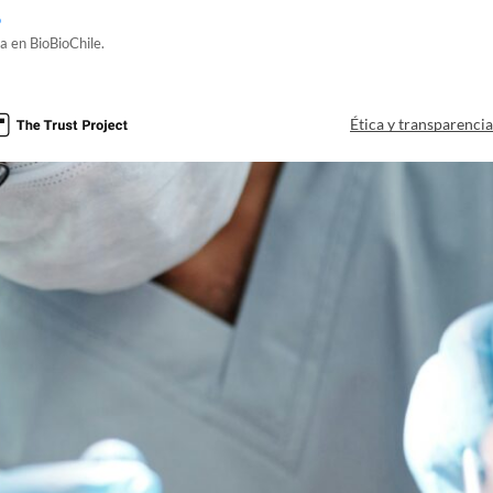
o
a en BioBioChile.
Ética y transparenci