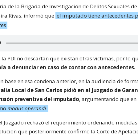
ia de la Brigada de Investigación de Delitos Sexuales de 
eira Rivas, informó que
el imputado tiene antecedentes 
res
.
 la PDI no descartan que existan otras víctimas, por lo q
nía a denunciar en caso de contar con antecedentes.
n base en esa condena anterior, en la audiencia de form
calía Local de San Carlos pidió en al Juzgado de Garan
prisión preventiva del imputado
, argumentando que en 
smo
modus operandi
.
el Juzgado rechazó el requerimiento ordenando medida
olución que posteriormente confirmó la Corte de Apelaci