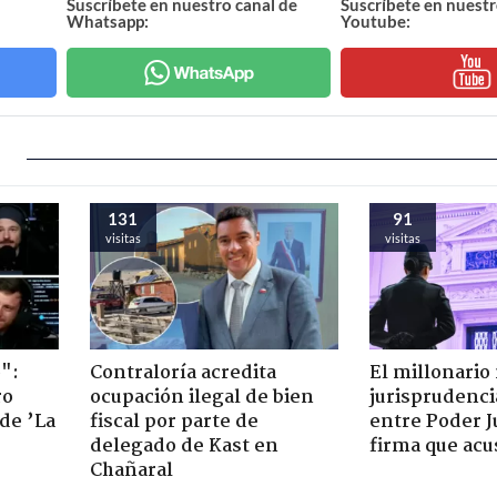
Suscríbete en nuestro canal de
Suscríbete en nuestr
Whatsapp:
Youtube:
131
91
visitas
visitas
":
Contraloría acredita
El millonario
ro
ocupación ilegal de bien
jurisprudenci
de ’La
fiscal por parte de
entre Poder Ju
delegado de Kast en
firma que acu
Chañaral