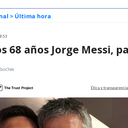
nal
> Última hora
8:53
s 68 años Jorge Messi, p
BioChile
Ética y transparenci