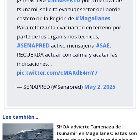
¡ATENCIÓN!
#SENAPRED
por amenaza de
tsunami, solicita evacuar sector del borde
costero de la Región de
#Magallanes
.
Para reforzar la evacuación en terreno por
parte de los organismos técnicos,
#SENAPRED
activó mensajería
#SAE
.
RECUERDA actuar con calma y acatar las
indicaciones…
pic.twitter.com/cMAKdE4mY7
— SENAPRED (@Senapred)
May 2, 2025
Lee también...
SHOA advierte "amenaza de
tsunami" en Magallanes: estas son
horas de arribo y altura de oleaje