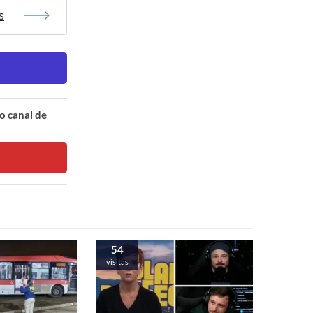
s
o canal de
54
visitas