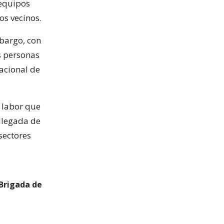
 equipos
os vecinos.
mbargo, con
is personas
Nacional de
l labor que
 llegada de
sectores
 Brigada de