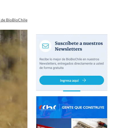
a de BioBioChile