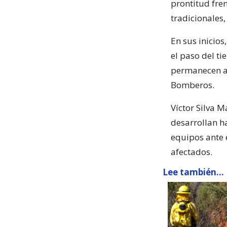
prontitud fre
tradicionales,
En sus inicio
el paso del ti
permanecen act
Bomberos.
Víctor Silva M
desarrollan h
equipos ante 
afectados.
Lee también...