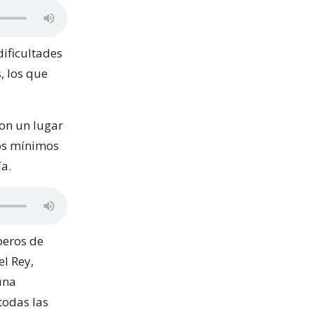
dificultades
, los que
con un lugar
tos mínimos
a.
beros de
el Rey,
una
todas las