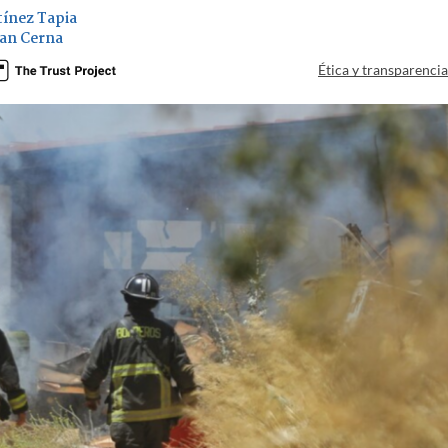
ínez Tapia
ian Cerna
Ética y transparenci