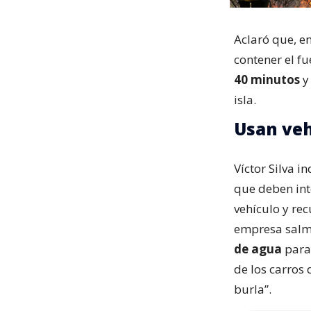
Aclaró que, e
contener el f
40 minutos
y
isla.
Usan veh
Víctor Silva i
que deben inte
vehículo y r
empresa salm
de agua
para 
de los carros
burla”.