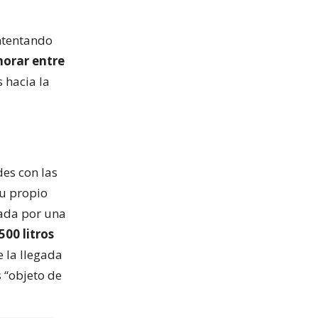
intentando
orar entre
 hacia la
des con las
su propio
ada por una
00 litros
e la llegada
 “objeto de