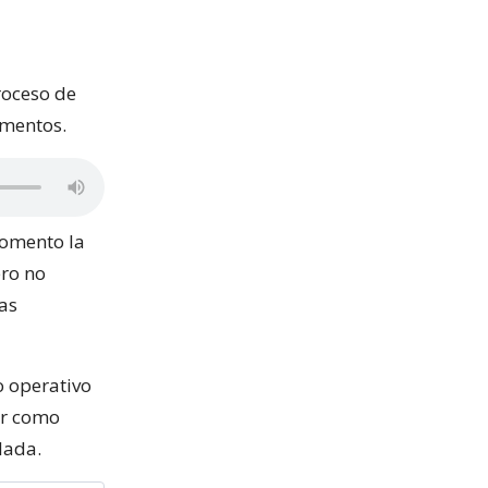
roceso de
ementos.
momento la
ero no
vas
o operativo
or como
lada.