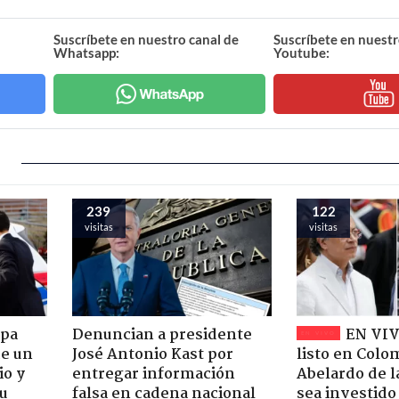
Suscríbete en nuestro canal de
Suscríbete en nuestr
Whatsapp:
Youtube:
239
122
visitas
visitas
apa
Denuncian a presidente
EN VIV
de un
José Antonio Kast por
listo en Colo
io y
entregar información
Abelardo de l
su
falsa en cadena nacional
sea investid