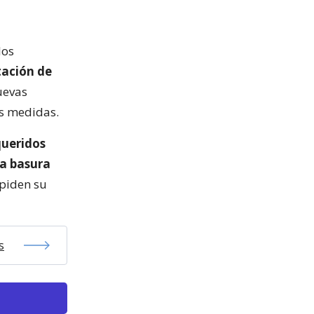
los
tación de
uevas
as medidas.
queridos
la basura
 piden su
s