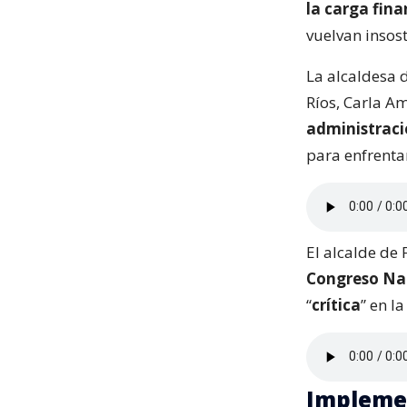
la carga fina
vuelvan insost
La alcaldesa 
Ríos, Carla 
administraci
para enfrentar
El alcalde de
Congreso Nac
“
crítica
” en l
Implemen