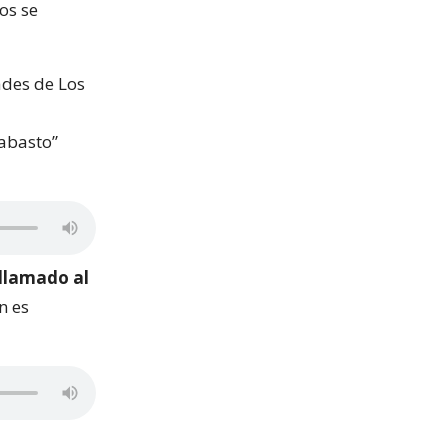
tos se
ades de Los
 abasto”
 llamado al
n es