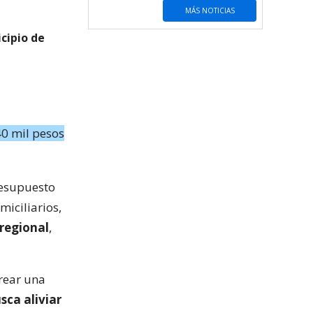
MÁS NOTICIAS
cipio de
40 mil pesos
resupuesto
miciliarios,
regional
,
crear una
sca aliviar