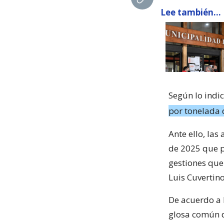
Lee también...
Según lo indi
por tonelada
Ante ello, la
de 2025 que pe
gestiones que
Luis Cuvertino
De acuerdo a l
glosa común d