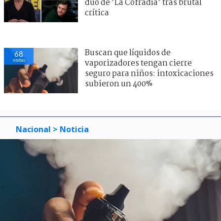
dúo de ’La Cofradía’ tras brutal
crítica
Buscan que líquidos de
68
visitas
vaporizadores tengan cierre
seguro para niños: intoxicaciones
subieron un 400%
Nacional
> Noticia