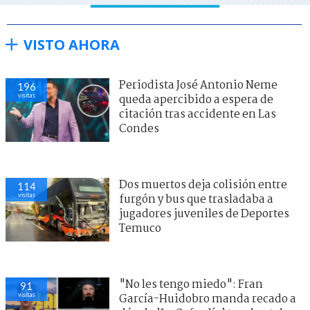
VISTO AHORA
Periodista José Antonio Neme
196
visitas
queda apercibido a espera de
citación tras accidente en Las
Condes
Dos muertos deja colisión entre
114
visitas
furgón y bus que trasladaba a
jugadores juveniles de Deportes
Temuco
"No les tengo miedo": Fran
91
visitas
García-Huidobro manda recado a