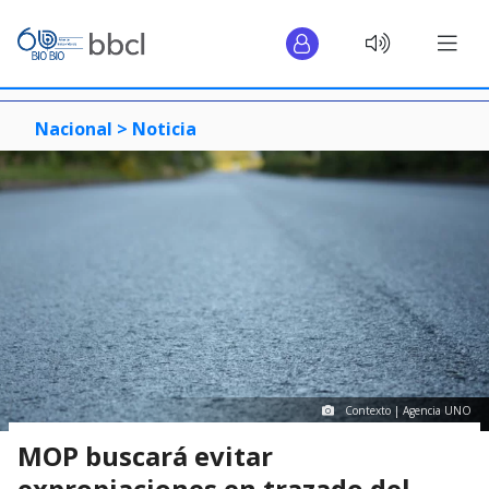
Nacional >
Noticia
Contexto | Agencia UNO
MOP buscará evitar
expropiaciones en trazado del