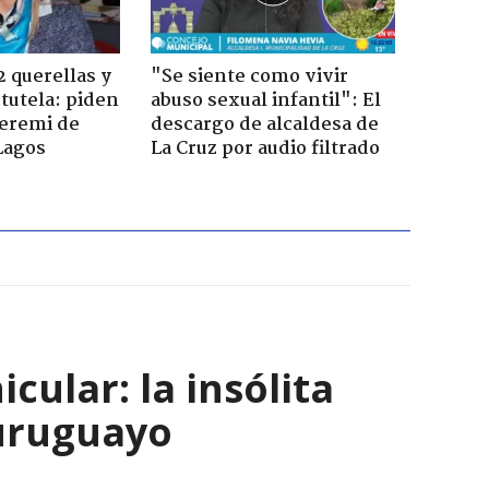
2 querellas y
"Se siente como vivir
 tutela: piden
abuso sexual infantil": El
seremi de
descargo de alcaldesa de
Lagos
La Cruz por audio filtrado
ular: la insólita
 uruguayo