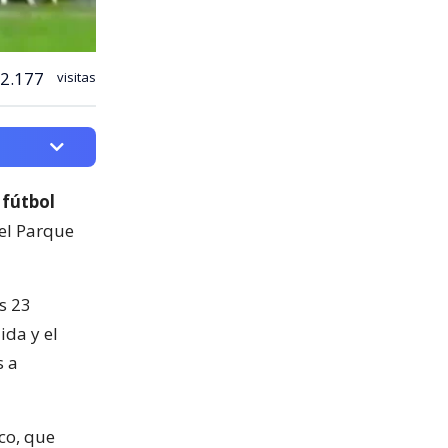
2.177
visitas
 fútbol
del Parque
s 23
ida y el
s a
co, que