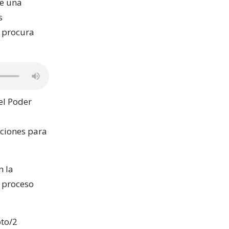
te una
s
e procura
el Poder
aciones para
n la
l proceso
oto/2