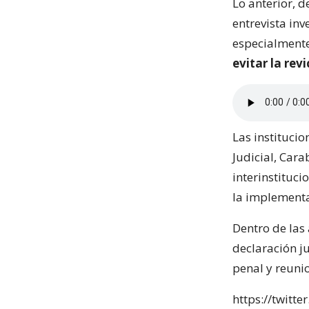
Lo anterior, 
entrevista in
especialmente
evitar la rev
Las institucio
Judicial, Cara
interinstituci
la implementa
Dentro de las
declaración ju
penal y reuni
https://twitt