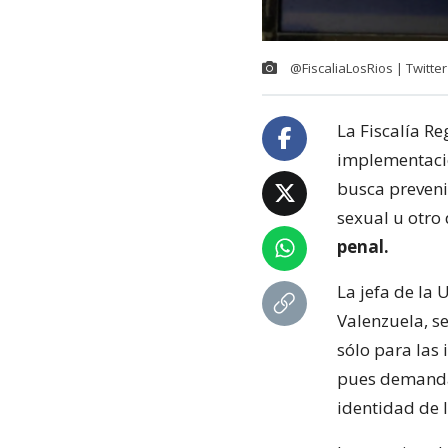
@FiscaliaLosRios | Twitter
La Fiscalía R
implementació
busca preveni
sexual u otro 
penal.
La jefa de la 
Valenzuela, s
sólo para las
pues demanda 
identidad de 