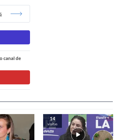
s
o canal de
14
visitas