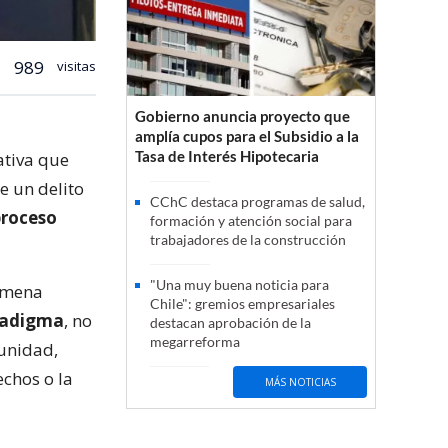
989
visitas
Gobierno anuncia proyecto que
amplía cupos para el Subsidio a la
Tasa de Interés Hipotecaria
ativa que
e un delito
CChC destaca programas de salud,
proceso
formación y atención social para
trabajadores de la construcción
"Una muy buena noticia para
Ximena
Chile": gremios empresariales
aradigma
, no
destacan aprobación de la
megarreforma
munidad,
echos o la
MÁS NOTICIAS