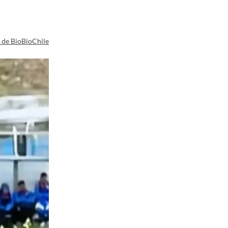
a de BioBioChile