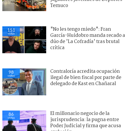
Temuco
"No les tengo miedo": Fran
151
visitas
García-Huidobro manda recado a
dúo de ’La Cofradía’ tras brutal
crítica
Contraloría acredita ocupación
98
visitas
ilegal de bien fiscal por parte de
delegado de Kast en Chañaral
El millonario negocio de la
86
visitas
jurisprudencia: la pugna entre
Poder Judicial y firma que acusa