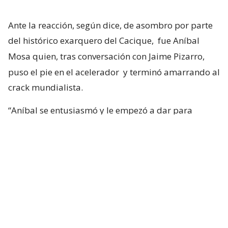
Ante la reacción, según dice, de asombro por parte
del histórico exarquero del Cacique,
fue Aníbal
Mosa quien, tras conversación con Jaime Pizarro,
puso el pie en el acelerador
y terminó amarrando al
crack mundialista.
“Aníbal se entusiasmó y le empezó a dar para
adelante. Ya con la primera reacción del club, yo
tuve una sensación muy positiva. Tanto, que me di
cuenta de que la cosa iba en serio”, confesó.
Duthu: “La llegada de Vozinha a Colo
Colo va a ayudar mucho a abrir
puertas a otras estrellas”