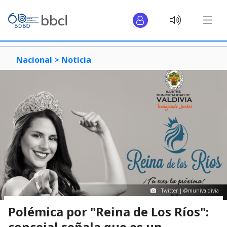
Nacional >
Noticia
Twitter | @munivaldivia
Polémica por "Reina de Los Ríos":
concejal señala que es un