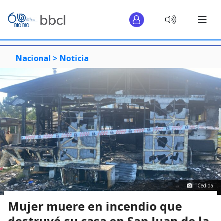
Nacional >
Noticia
Cedida
Mujer muere en incendio que
destruyó su casa en San Juan de la