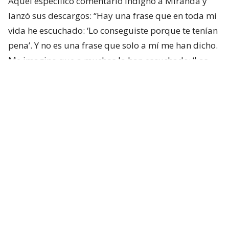
Aquel específico comentario indignó a Miranda y
lanzó sus descargos: “Hay una frase que en toda mi
vida he escuchado: ‘Lo conseguiste porque te tenían
pena’. Y no es una frase que solo a mí me han dicho.
Me imagino que a muchos la han escuchado: ‘Las
personas con discapacidad logran las cosas por
pena’”, partió comentando.
“
Creo que es una afirmación profundamente
injusta, porque reduce años de esfuerzo a una
emoción momentánea
”, afirmó.
Lee también...
"Delincuente" y "señora de feria":
Campillai y Flores protagonizan
duro enfrentamiento en el Senado