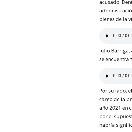
acusado. Dent
administració
bienes de la 
Julio Barriga
se encuentra t
Por su lado, e
cargo de la b
año 2021 en c
por el supues
habría signifi