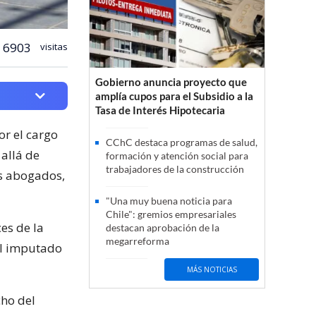
6903
visitas
Gobierno anuncia proyecto que
amplía cupos para el Subsidio a la
Tasa de Interés Hipotecaria
or el cargo
CChC destaca programas de salud,
allá de
formación y atención social para
trabajadores de la construcción
os abogados,
"Una muy buena noticia para
Chile": gremios empresariales
es de la
destacan aprobación de la
megarreforma
el imputado
MÁS NOTICIAS
cho del