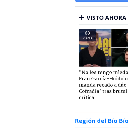
VISTO AHORA
68
visitas
"No les tengo miedo
Fran García-Huidob
manda recado a dúo 
Cofradía’ tras brutal
crítica
Región del Bío Bí