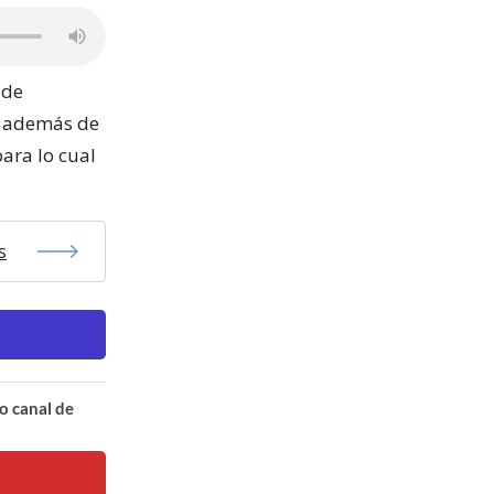
 de
s, además de
para lo cual
s
o canal de