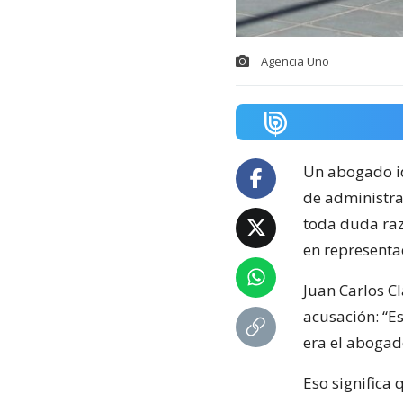
Agencia Uno
Un abogado id
de administra
toda duda raz
en representac
Juan Carlos Cl
acusación: “E
era el abogado
Eso significa