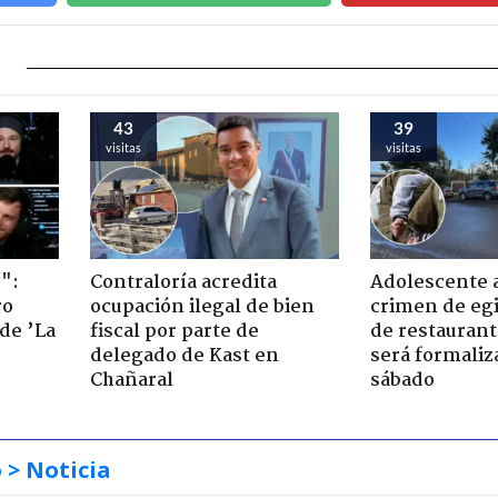
43
39
visitas
visitas
":
Contraloría acredita
Adolescente 
ro
ocupación ilegal de bien
crimen de eg
de ’La
fiscal por parte de
de restaurant
delegado de Kast en
será formaliz
Chañaral
sábado
o
> Noticia