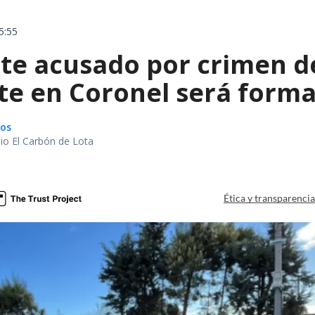
5:55
te acusado por crimen d
te en Coronel será forma
gos
io El Carbón de Lota
a
Ética y transparenci