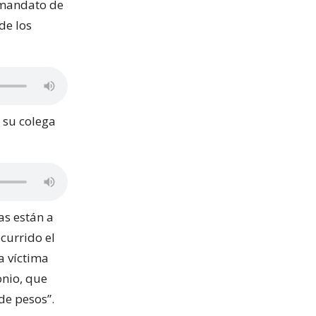
 mandato de
de los
 su colega
as están a
currido el
a víctima
onio, que
de pesos”.