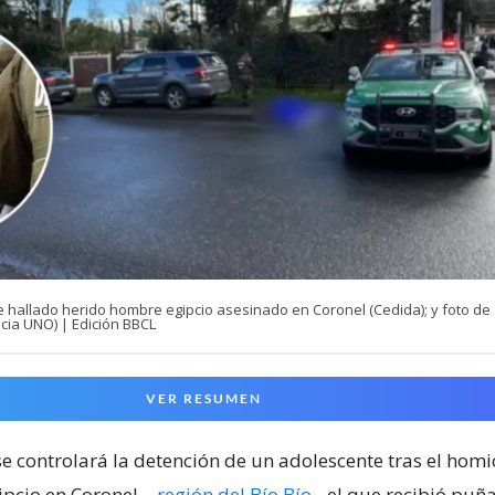
e hallado herido hombre egipcio asesinado en Coronel (Cedida); y foto de
cia UNO) | Edición BBCL
VER RESUMEN
e controlará la detención de un adolescente tras el homi
pcio en Coronel
–
región del Bío Bío
-, el que recibió puñ