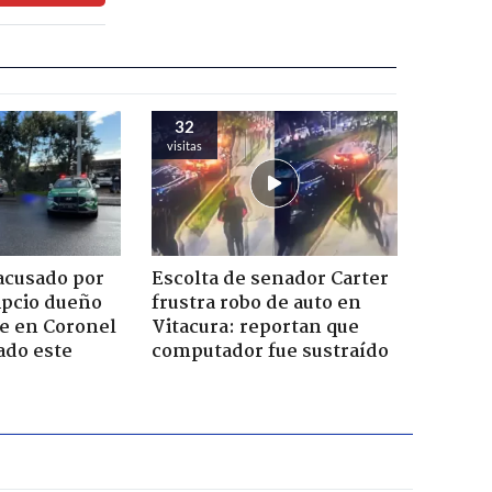
32
visitas
acusado por
Escolta de senador Carter
ipcio dueño
frustra robo de auto en
e en Coronel
Vitacura: reportan que
ado este
computador fue sustraído