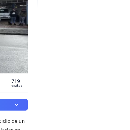
719
visitas
cidio de un
aladas en