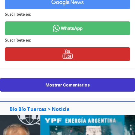
Suscríbete en:
Suscríbete en:
Mostrar Comentarios
Bío Bío Tuercas
> Noticia