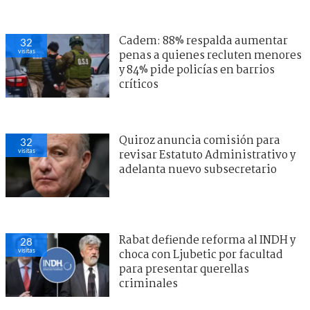
Cadem: 88% respalda aumentar
32
visitas
penas a quienes recluten menores
y 84% pide policías en barrios
críticos
Quiroz anuncia comisión para
32
visitas
revisar Estatuto Administrativo y
adelanta nuevo subsecretario
Rabat defiende reforma al INDH y
28
visitas
choca con Ljubetic por facultad
para presentar querellas
criminales